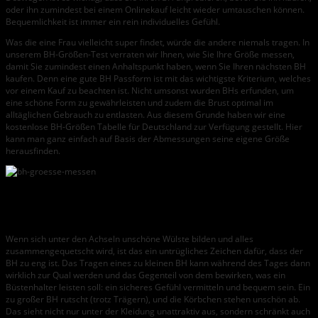
oder ihn zumindest bei einem Onlinekauf leicht wieder umtauschen können.
Bequemlichkeit ist immer ein rein individuelles Gefühl.
Was die eine Frau vielleicht super findet, würde die andere niemals tragen. In
unserem BH-Größen-Test verraten wir Ihnen, wie Sie Ihre Größe messen,
damit Sie zumindest einen Anhaltspunkt haben, wenn Sie Ihren nächsten BH
kaufen. Denn eine gute BH Passform ist mit das wichtigste Kriterium, welches
vor einem Kauf zu beachten ist. Nicht umsonst wurden BHs erfunden, um
eine schöne Form zu gewährleisten und zudem die Brust optimal im
alltäglichen Gebrauch zu entlasten. Aus diesem Grunde haben wir eine
kostenlose BH-Größen Tabelle für Deutschland zur Verfügung gestellt. Hier
kann man ganz einfach auf Basis der Abmessungen seine eigene Größe
herausfinden.
Was sind Anzeichen dafür, dass mein BH nicht
passt?
Wenn sich unter den Achseln unschöne Wülste bilden und alles
zusammengequetscht wird, ist das ein untrügliches Zeichen dafür, dass der
BH zu eng ist. Das Tragen eines zu kleinen BH kann während des Tages dann
wirklich zur Qual werden und das Gegenteil von dem bewirken, was ein
Büstenhalter leisten soll: ein sicheres Gefühl vermitteln und bequem sein. Ein
zu großer BH rutscht (trotz Trägern), und die Körbchen stehen unschön ab.
Das sieht nicht nur unter der Kleidung unattraktiv aus, sondern schränkt auch