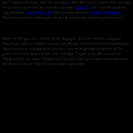
den Tragekomfort ein, weil Sie ständig an dem BH zupfen, damit alles da sitzt,
wo es auch sitzen soll. Ein korrekt sitzender
Sport BH
oder zum Beispiel ein
eng sitzender
rückenfreier BH
kann gerade bei einer
großen Oberweite
Rückenschmerzen vorbeugen, da das Brustgewebe optimal gestützt wird.
Muss ich den BH nachts ausziehen?
Wenn Ihr BH gut sitzt, spricht nichts dagegen, ihn auch nachts zu tragen.
Allerdings sollte er wirklich bequem am Körper sitzen und nicht einschneiden.
Sonst könnte er unangenehm drücken, was nicht gerade förderlich ist für
guten und erholsamen Schlaf. Das ständige Tragen eines BH schützt im
Übrigen nicht vor einer Hängebrust. Im Laufe der Zeit ist das Drüsengewebe
der Brust nicht vor Alterserscheinungen geschützt.
Wie finde ich meine BH Größe raus? – Tabelle
Größe
Cup
Cup
Cup
Cup
Cup
Unterbrustumfang
BH-
Brustumfang in
A
B
C
D
E
in cm
Größe
cm
Größe
77-
79-
Brustumfang in
-
-
-
63-67
65
79
81
cm
82-
84-
86-
-
-
68-72
70
84
86
88
87-
89-
91-
93-
95-
73-77
75
89
91
93
95
97