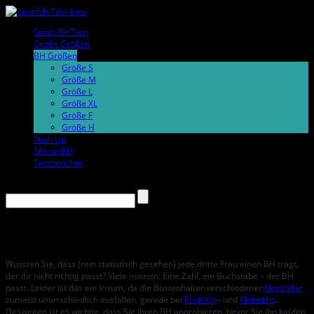
Sport-BH Test
Große Größen
BH Größen
Größe S
Größe M
Größe L
Größe XL
Größe F
Größe H
Push Up
Silikon BH
Testberichte
BH Größen Test
Wussten Sie, dass (rein statistisch gesehen) jede dritte Frau einen BH trägt,
der ihr nicht richtig passt? Viele meinen: Eine Zahl, ein Buchstabe – der BH
passt. Leider ist das ein Irrtum, da die Büstenhalter verschiedener
Hersteller
zumeist unterschiedlich ausfallen, gerade bei
Push Up
– und
Klebebhs
.
Deswegen ist es wichtig, dass Sie Ihren BH anprobieren, bevor Sie ihn kaufen,