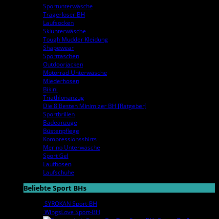
Sportunterwäsche
Trägerloser BH
Laufsocken
Skiunterwäsche
Tough Mudder Kleidung
Shapewear
Sporttaschen
Outdoorjacken
Motorrad-Unterwäsche
Miederhosen
Bikini
Triathlonanzug
Die 8 Besten Minimizer BH [Ratgeber]
Sportbrillen
Badeanzüge
Büstenpflege
Kompressionsshirts
Merino Unterwäsche
Sport Gel
Laufhosen
Laufschuhe
Beliebte Sport BHs
SYROKAN Sport-BH
WingsLove Sport-BH