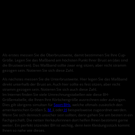
92-
94-
96-
98-
100-
78-82
80
94
96
98
100
102
97-
99-
101-
103-
105-
83-87
85
99
101
103
105
107
102-
104-
106-
108-
110-
88-92
90
104
106
108
110
112
107-
109-
111-
113-
115-
93-97
95
109
111
113
115
117
Als erstes messen Sie die Oberbrustweite, damit bestimmen Sie Ihre Cup-
Größe. Legen Sie das Maßband am höchsten Punkt Ihrer Brust an (das sind
die Brustwarzen). Das Maßband sollte zwar eng sitzen, aber nicht stramm
gezogen sein. Notieren Sie sich diese Zahl.
Als nächstes messen Sie die Unterbrustweite. Hier legen Sie das Maßband
direkt unterhalb der Brust an. Auch hier sollte es fest sitzen, aber nicht
stramm gezogen sein. Notieren Sie sich auch diese Zahl.
Im Internet finden Sie viele Umrechnungstabellen wie diese BH-
Größentabelle, die Ihnen Ihre Körbchengröße ausrechnen oder aufzeigen.
Dies gilt übrigens simultan für
Sport BHs
, welche oftmals zusätzlich den
amerikanischen Größen S,
M ,
L oder
H
beispielsweise zugeordnet werden.
Wenn Sie sich dennoch unsicher sein sollten, dann gehen Sie am besten in ein
Fachgeschäft. Die netten Verkäuferinnen dort helfen Ihnen bestimmt gerne
weiter. Ein perfekt sitzender BH ist wichtig, denn kein Kleidungsstück kommt
Ihnen so nahe wie dieses.