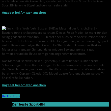
nochmals einen stärkeren Halt, gerade bei Größe H ein Muss. Auch dieser
Sport BH ist ohne Bügel und dennoch sehr stabil.
Angebot bei Amazon ansehen
UnsichtBra Wohlfühl – Bustier BH
Das Material des UnsichtBra BH
Bustiers fühlt sich besonders weich an. Dieses Relax-Modell ist mehr für den
Alltag gedacht als Wohlfühl-BH, bietet aber auch beim Sport zumindest eine
bessere Stützfunktion als normale BHs. Geeignet nur, wenn man wenig Sport
treibt. Besonders bei großen Cups in Größe H oder E kommt das flexible
Material sehr gut zur Geltung, da es mit den Bewegungen sehr gut
harmoniert und die Brust beim gehen angenehm unterstützt.
Das Material ist etwas dicker (Synthetik). Zudem hat der Bustier breite
Schulterträger. Diese Komfortträger fühlen sich angenehm an und verteilen
das Gewicht besser, was einer großen Brust zugute kommt. Wir empfehlen
bei einem H Cup zum XL oder XXL Modell zu greifen, jenachdem welche T-
Shirt Größe Sie haben.
Angebot bei Amazon ansehen
Back to Top ↑
Der beste Sport-BH