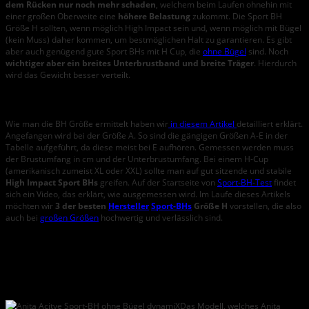
dem Rücken nur noch mehr schaden
, welchem beim Laufen ohnehin mit
einer großen Oberweite eine
höhere Belastung
zukommt. Die Sport BH
Größe H sollten, wenn möglich High Impact sein und, wenn möglich mit Bügel
(kein Muss) daher kommen, um bestmöglichen Halt zu garantieren. Es gibt
aber auch genügend gute Sport BHs mit H Cup, die
ohne Bügel
sind. Noch
wichtiger aber ein breites Unterbrustband und breite Träger
. Hierdurch
wird das Gewicht besser verteilt.
Sport BH Cup H – Größe ermitteln
Wie man die BH Größe ermittelt haben wir
in diesem Artikel
detailliert erklärt.
Angefangen wird bei der Größe A. So sind die gängigen Größen A-E in der
Tabelle aufgeführt, da diese meist bei E aufhören. Gemessen werden muss
der Brustumfang in cm und der Unterbrustumfang. Bei einem H-Cup
(amerikanisch zumeist XL oder XXL) sollte man auf gut sitzende und stabile
High Impact Sport BHs
greifen. Auf der Startseite von
Sport-BH-Test
findet
sich ein Video, das erklärt, wie ausgemessen wird. Im Laufe dieses Artikels
möchten wir
3 der besten
Hersteller
Sport-BHs
Größe H
vorstellen, die also
auch bei
großen Größen
hochwertig und verlässlich sind.
Die Sport BHs Größe H mit den besten
Bewertungen
Anita Active Damen BH (Ohne Bügel) 5527 Sport-BH
Das Modell, welches Anita