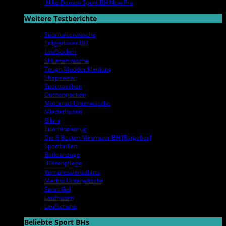
Nike Damen Sport-BH New Pro
Weitere Testberichte
Sportunterwäsche
Trägerloser BH
Laufsocken
Skiunterwäsche
Tough Mudder Kleidung
Shapewear
Sporttaschen
Outdoorjacken
Motorrad-Unterwäsche
Miederhosen
Bikini
Triathlonanzug
Die 8 Besten Minimizer BH [Ratgeber]
Sportbrillen
Badeanzüge
Büstenpflege
Kompressionsshirts
Merino Unterwäsche
Sport Gel
Laufhosen
Laufschuhe
Beliebte Sport BHs