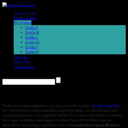
Sport-BH Test
Große Größen
BH Größen
Größe S
Größe M
Größe L
Größe XL
Größe F
Größe H
Push Up
Silikon BH
Testberichte
Sport BH Größe H
Treibt man regelmäßig Sport, so muss auch die richtige
Sportunterwäsche
her. Generell ist Funktionskleidung empfehlenswert, um den Körper nicht
unnötig zu belasten und möglichst effektiv einen Sport betreiben zu können.
Ganz egal, ob Reiten oder Joggen. Größere Sport BH-Größen sind mit
besonderer Vorsichtig zu genießen. Sprich
ein schlechter Sport BH kann