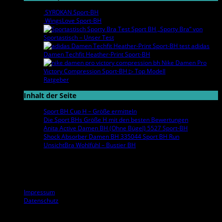
SYROKAN Sport-BH
WingsLove Sport-BH
Sport BH „Sporty Bra“ von
Sportastisch – Unser Test
adidas
Damen Techfit Heather-Print Sport-BH
Nike Damen Pro
Victory Compression Sport-BH ▷ Top Modell
Ratgeber
Inhalt der Seite
Sport BH Cup H – Größe ermitteln
Die Sport BHs Größe H mit den besten Bewertungen
Anita Active Damen BH (Ohne Bügel) 5527 Sport-BH
Shock Absorber Damen BH 335044 Sport BH Run
UnsichtBra Wohlfühl – Bustier BH
Informationen
Impressum
Datenschutz