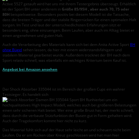
Active 5527 getauft wird hat uns mit ihrem Testergebnis überzeugt. Erhältlich
ist der Sport BH unter anderem in
Größe 85/95H , aber auch 70, 75 oder
80H
beispielsweise. Besonders positiv bei diesem Modell ist die Tatsache,
dass die breiten Träger und der stabile Ringerrücken für einen optimalen Halt
sorgen. Im Test und laut der unterschiedlichsten Erfahrungen sitzt er
besonders eng, ohne einzuengen. Beim Laufen, aber auch im Alltag bietet er
einen angenehmen und guten Halt.
Auch die Verarbeitung des Materials kann sich bei dem Anita Active Sport
BH
ohne Bügel
sehen lassen, da hier mit einem widerstandsfähigem und
stabilem Material gearbeitet wurde. Außerdem trocknet der BH nach dem
Sport relativ schnell, was ebenfalls ein wichtiges Kriterium beim Kauf ist.
Angebot bei Amazon ansehen
Shock Absorber Damen BH 335044 Sport BH Run
Der Shock Absorber 335044 ist im Bereich der großen Cups ein wahrer
Testsieger. Es handelt sich
hierbei um ein
hochqualitatives High Impact Modell, welches auch bei größeren Belastungen
einen sehr sicheren Halt bietet. Wer eine große Brust hat, der merkt schnell,
dass durch die verbaute Stützfunktion der Busen gut in Form gehalten wird.
Auch der Tragekomfort kommt hier nicht zu kurz.
Das Material fühlt sich auf der Haut sehr leicht an und scheuert nicht beim
Laufen. Da er am Rücken über Kreuz geschlossen wird hat man hier