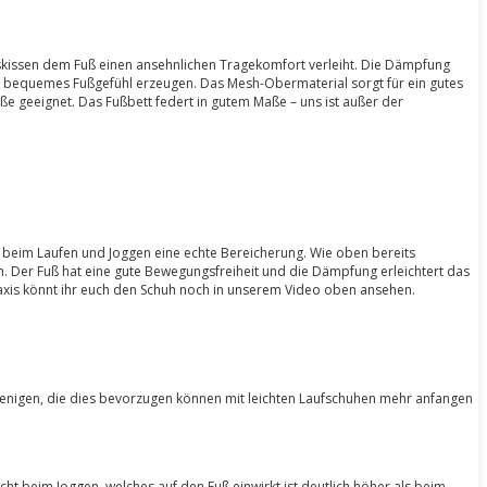
ngskissen dem Fuß einen ansehnlichen Tragekomfort verleiht. Die Dämpfung
 ein bequemes Fußgefühl erzeugen. Das Mesh-Obermaterial sorgt für ein gutes
e geeignet. Das Fußbett federt in gutem Maße – uns ist außer der
huh beim Laufen und Joggen eine echte Bereicherung. Wie oben bereits
em. Der Fuß hat eine gute Bewegungsfreiheit und die Dämpfung erleichtert das
raxis könnt ihr euch den Schuh noch in unserem Video oben ansehen.
iejenigen, die dies bevorzugen können mit leichten Laufschuhen mehr anfangen
cht beim Joggen, welches auf den Fuß einwirkt ist deutlich höher als beim