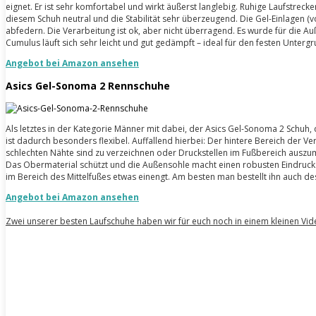
eignet. Er ist sehr komfortabel und wirkt äußerst langlebig. Ruhige Laufstreck
diesem Schuh neutral und die Stabilität sehr überzeugend. Die Gel-Einlagen (
abfedern. Die Verarbeitung ist ok, aber nicht überragend. Es wurde für die Au
Cumulus läuft sich sehr leicht und gut gedämpft – ideal für den festen Untergr
Angebot bei Amazon ansehen
Asics Gel-Sonoma 2 Rennschuhe
Als letztes in der Kategorie Männer mit dabei, der Asics Gel-Sonoma 2 Schuh,
ist dadurch besonders flexibel. Auffallend hierbei: Der hintere Bereich der V
schlechten Nähte sind zu verzeichnen oder Druckstellen im Fußbereich auszu
Das Obermaterial schützt und die Außensohle macht einen robusten Eindruck. A
im Bereich des Mittelfußes etwas einengt. Am besten man bestellt ihn auch des
Angebot bei Amazon ansehen
Zwei unserer besten Laufschuhe haben wir für euch noch in einem kleinen V