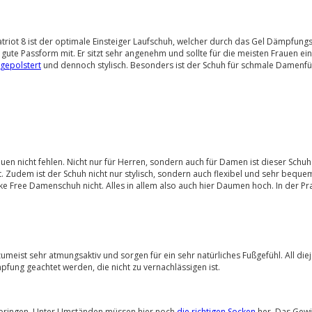
Patriot 8 ist der optimale Einsteiger Laufschuh, welcher durch das Gel Dämpfu
ine gute Passform mit. Er sitzt sehr angenehm und sollte für die meisten Frauen
gepolstert
und dennoch stylisch. Besonders ist der Schuh für schmale Damenfüß
Frauen nicht fehlen. Nicht nur für Herren, sondern auch für Damen ist dieser Sc
t. Zudem ist der Schuh nicht nur stylisch, sondern auch flexibel und sehr bequ
ike Free Damenschuh nicht. Alles in allem also auch hier Daumen hoch. In der P
 zumeist sehr atmungsaktiv und sorgen für ein sehr natürliches Fußgefühl. All d
pfung geachtet werden, die nicht zu vernachlässigen ist.
mitbringen. Unter Umständen müssen hier noch
die richtigen Socken
her. Das Gewi