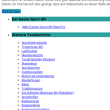
Gehen. Im Test hat sich also gezeigt, dass sich Stabilschuhe an dieser Stelle
Back to Top ↑
Der beste Sport-BH
Nike Damen Sport-BH New Pro
Weitere Testberichte
Sportunterwäsche
Trägerloser BH
Laufsocken
Skiunterwäsche
Tough Mudder Kleidung
Shapewear
Sporttaschen
Outdoorjacken
Motorrad-Unterwäsche
Miederhosen
Bikini
Triathlonanzug
Die 8 Besten Minimizer BH [Ratgeber]
Sportbrillen
Badeanzüge
Büstenpflege
Kompressionsshirts