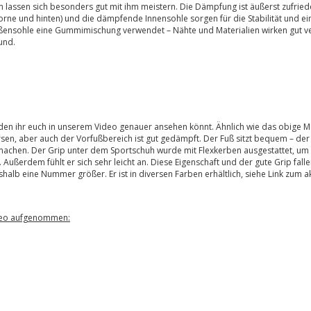
en lassen sich besonders gut mit ihm meistern. Die Dämpfung ist äußerst zufriede
vorne und hinten) und die dämpfende Innensohle sorgen für die Stabilität und 
ßensohle eine Gummimischung verwendet – Nähte und Materialien wirken gut verarb
und.
 den ihr euch in unserem Video genauer ansehen könnt. Ähnlich wie das obige M
ersen, aber auch der Vorfußbereich ist gut gedämpft. Der Fuß sitzt bequem – der
machen. Der Grip unter dem Sportschuh wurde mit Flexkerben ausgestattet, um
ußerdem fühlt er sich sehr leicht an. Diese Eigenschaft und der gute Grip falle
halb eine Nummer größer. Er ist in diversen Farben erhältlich, siehe Link zum 
ideo aufgenommen: