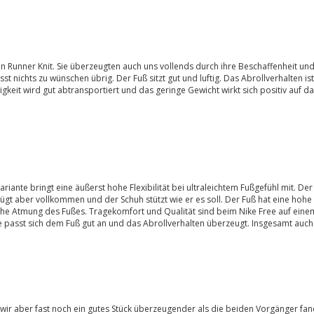
n Runner Knit. Sie überzeugten auch uns vollends durch ihre Beschaffenheit u
sst nichts zu wünschen übrig. Der Fuß sitzt gut und luftig. Das Abrollverhalten
tigkeit wird gut abtransportiert und das geringe Gewicht wirkt sich positiv auf d
ariante bringt eine äußerst hohe Flexibilität bei ultraleichtem Fußgefühl mit. De
gt aber vollkommen und der Schuh stützt wie er es soll. Der Fuß hat eine hohe B
e Atmung des Fußes. Tragekomfort und Qualität sind beim Nike Free auf einem 
e passt sich dem Fuß gut an und das Abrollverhalten überzeugt. Insgesamt auc
ir aber fast noch ein gutes Stück überzeugender als die beiden Vorgänger fand