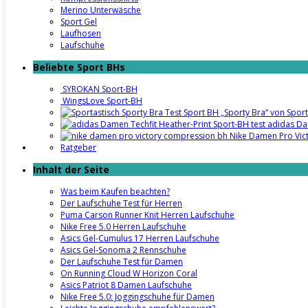
Merino Unterwäsche
Sport Gel
Laufhosen
Laufschuhe
Beliebte Sport BHs
SYROKAN Sport-BH
WingsLove Sport-BH
Sport BH „Sporty Bra“ von Sport
adidas Da
Nike Damen Pro Vic
Ratgeber
Inhalt der Seite
Was beim Kaufen beachten?
Der Laufschuhe Test für Herren
Puma Carson Runner Knit Herren Laufschuhe
Nike Free 5.0 Herren Laufschuhe
Asics Gel-Cumulus 17 Herren Laufschuhe
Asics Gel-Sonoma 2 Rennschuhe
Der Laufschuhe Test für Damen
On Running Cloud W Horizon Coral
Asics Patriot 8 Damen Laufschuhe
Nike Free 5.0: Joggingschuhe für Damen