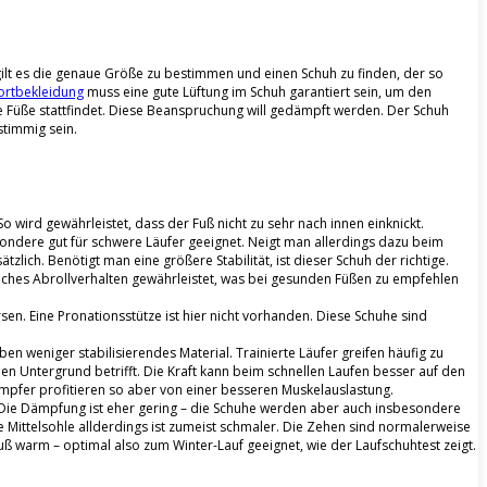
ilt es die genaue Größe zu bestimmen und einen Schuh zu finden, der so
ortbekleidung
muss eine gute Lüftung im Schuh garantiert sein, um den
 Füße stattfindet. Diese Beanspruchung will gedämpft werden. Der Schuh
timmig sein.
 wird gewährleistet, dass der Fuß nicht zu sehr nach innen einknickt.
ondere gut für schwere Läufer geeignet. Neigt man allerdings dazu beim
zlich. Benötigt man eine größere Stabilität, ist dieser Schuh der richtige.
rliches Abrollverhalten gewährleistet, was bei gesunden Füßen zu empfehlen
n. Eine Pronationsstütze ist hier nicht vorhanden. Diese Schuhe sind
en weniger stabilisierendes Material. Trainierte Läufer greifen häufig zu
den Untergrund betrifft. Die Kraft kann beim schnellen Laufen besser auf den
mpfer profitieren so aber von einer besseren Muskelauslastung.
et. Die Dämpfung ist eher gering – die Schuhe werden aber auch insbesondere
 Mittelsohle allderdings ist zumeist schmaler. Die Zehen sind normalerweise
uß warm – optimal also zum Winter-Lauf geeignet, wie der Laufschuhtest zeigt.