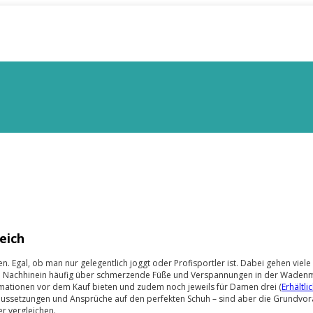
eich
. Egal, ob man nur gelegentlich joggt oder Profisportler ist. Dabei gehen viel
im Nachhinein häufig über schmerzende Füße und Verspannungen in der Wadenm
ormationen vor dem Kauf bieten und zudem noch jeweils für Damen drei (
Erhältli
aussetzungen und Ansprüche auf den perfekten Schuh – sind aber die Grundvora
r vergleichen.