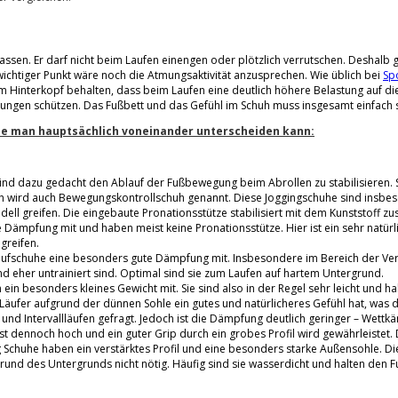
sen. Er darf nicht beim Laufen einengen oder plötzlich verrutschen. Deshalb g
, wichtiger Punkt wäre noch die Atmungsaktivität anzusprechen. Wie üblich bei
Sp
Hinterkopf behalten, dass beim Laufen eine deutlich höhere Belastung auf die
ungen schützen. Das Fußbett und das Gefühl im Schuh muss insgesamt einfach s
die man hauptsächlich voneinander unterscheiden kann:
ind dazu gedacht den Ablauf der Fußbewegung beim Abrollen zu stabilisieren. So
uh wird auch Bewegungskontrollschuh genannt. Diese Joggingschuhe sind insbes
l greifen. Die eingebaute Pronationsstütze stabilisiert mit dem Kunststoff zusät
ge Dämpfung mit und haben meist keine Pronationsstütze. Hier ist ein sehr natü
greifen.
aufschuhe eine besonders gute Dämpfung mit. Insbesondere im Bereich der Verse
d eher untrainiert sind. Optimal sind sie zum Laufen auf hartem Untergrund.
n besonders kleines Gewicht mit. Sie sind also in der Regel sehr leicht und hab
 Läufer aufgrund der dünnen Sohle ein gutes und natürlicheres Gefühl hat, was 
d Intervallläufen gefragt. Jedoch ist die Dämpfung deutlich geringer – Wettkä
ät ist dennoch hoch und ein guter Grip durch ein grobes Profil wird gewährleist
Schuhe haben ein verstärktes Profil und eine besonders starke Außensohle. Die
rund des Untergrunds nicht nötig. Häufig sind sie wasserdicht und halten den F