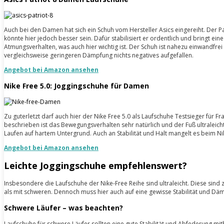
Auch bei den Damen hat sich ein Schuh vom Hersteller Asics eingereiht. Der 
könnte hier jedoch besser sein. Dafür stabilisiert er ordentlich und bringt e
Atmungsverhalten, was auch hier wichtig ist. Der Schuh ist nahezu einwandfrei
vergleichsweise geringeren Dämpfung nichts negatives aufgefallen.
Angebot bei Amazon ansehen
Nike Free 5.0: Joggingschuhe für Damen
Zu guterletzt darf auch hier der Nike Free 5.0 als Laufschuhe Testsieger für 
beschrieben ist das Bewegungsverhalten sehr natürlich und der Fuß ultraleich
Laufen auf hartem Untergrund. Auch an Stabilität und Halt mangelt es beim N
Angebot bei Amazon ansehen
Leichte Joggingschuhe empfehlenswert?
Insbesondere die Laufschuhe der Nike-Free Reihe sind ultraleicht. Diese sind
als mit schweren. Dennoch muss hier auch auf eine gewisse Stabilität und Däm
Schwere Läufer – was beachten?
Laufschuhe für schwere Läufer sollten eine gute Stabilität und Abfederung 