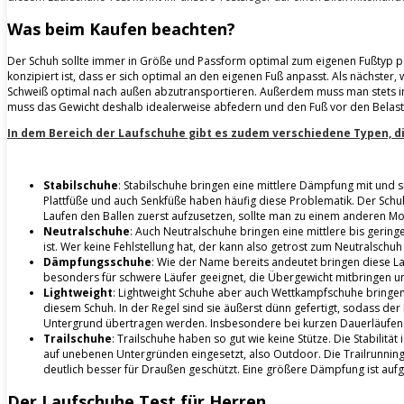
Was beim Kaufen beachten?
Der Schuh sollte immer in Größe und Passform optimal zum eigenen Fußtyp pas
konzipiert ist, dass er sich optimal an den eigenen Fuß anpasst. Als nächster
Schweiß optimal nach außen abzutransportieren. Außerdem muss man stets im 
muss das Gewicht deshalb idealerweise abfedern und den Fuß vor den Belast
In dem Bereich der Laufschuhe gibt es zudem verschiedene Typen, 
Stabilschuhe
: Stabilschuhe bringen eine mittlere Dämpfung mit und s
Plattfüße und auch Senkfüße haben häufig diese Problematik. Der Sch
Laufen den Ballen zuerst aufzusetzen, sollte man zu einem anderen Model
Neutralschuhe
: Auch Neutralschuhe bringen eine mittlere bis gerin
ist. Wer keine Fehlstellung hat, der kann also getrost zum Neutralschuh 
Dämpfungsschuhe
: Wie der Name bereits andeutet bringen diese L
besonders für schwere Läufer geeignet, die Übergewicht mitbringen un
Lightweight
: Lightweight Schuhe aber auch Wettkampfschuhe bringen ei
diesem Schuh. In der Regel sind sie äußerst dünn gefertigt, sodass der
Untergrund übertragen werden. Insbesondere bei kurzen Dauerläufen un
Trailschuhe
: Trailschuhe haben so gut wie keine Stütze. Die Stabilit
auf unebenen Untergründen eingesetzt, also Outdoor. Die Trailrunning 
deutlich besser für Draußen geschützt. Eine größere Dämpfung ist aufg
Der Laufschuhe Test für Herren