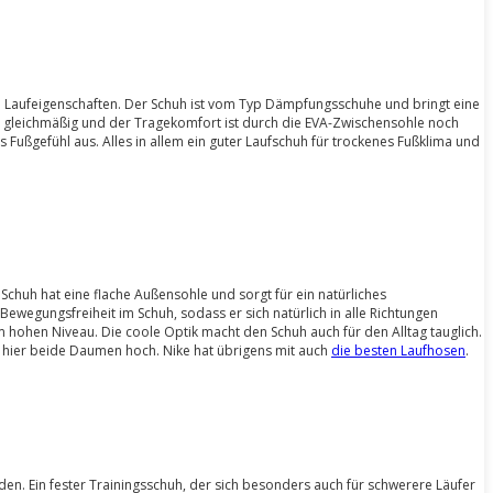
nd Laufeigenschaften. Der Schuh ist vom Typ Dämpfungsschuhe und bringt eine
 ist gleichmäßig und der Tragekomfort ist durch die EVA-Zwischensohle noch
as Fußgefühl aus. Alles in allem ein guter Laufschuh für trockenes Fußklima und
r Schuh hat eine flache Außensohle und sorgt für ein natürliches
ewegungsfreiheit im Schuh, sodass er sich natürlich in alle Richtungen
hohen Niveau. Die coole Optik macht den Schuh auch für den Alltag tauglich.
h hier beide Daumen hoch. Nike hat übrigens mit auch
die besten Laufhosen
.
en. Ein fester Trainingsschuh, der sich besonders auch für schwerere Läufer