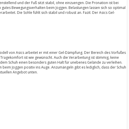
nstellend und der Fuß sitzt stabil, ohne einzuengen. Die Pronation ist bei
ein gutes Bewegungsverhalten beim Joggen. Belastungen lassen sich so optimal
eitet. Die Sohle fühlt sich stabil und robust an. Fazit: Der Asics Gel-
odell von Asics arbeitet er mit einer Gel-Dämpfung. Der Bereich des Vorfußes
 Tragekomfort ist wie gewünscht. Auch die Verarbeitung ist stimmig, keine
 dem Schuh einen besonders guten Halt für unebenes Gelände zu verleihen.
n beim Joggen positiv ins Auge. Anzumängeln gibt es lediglich, dass der Schuh
aktuellen Angebot unten.