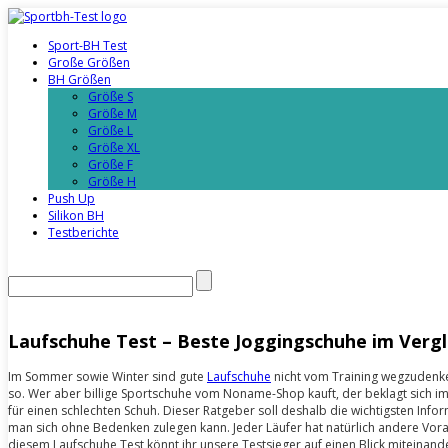
Sport-BH Test
Große Größen
BH Größen
Größe S
Größe M
Größe L
Größe XL
Größe F
Größe H
Push Up
Silikon BH
Testberichte
Laufschuhe Test – Beste Joggingschuhe im Vergl
Im Sommer sowie Winter sind gute
Laufschuhe
nicht vom Training wegzudenken
so. Wer aber billige Sportschuhe vom Noname-Shop kauft, der beklagt sich 
für einen schlechten Schuh. Dieser Ratgeber soll deshalb die wichtigsten Inf
man sich ohne Bedenken zulegen kann. Jeder Läufer hat natürlich andere Vor
diesem Laufschuhe Test könnt ihr unsere Testsieger auf einen Blick miteinande