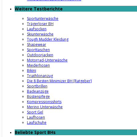
Weitere Testberichte
Sportunterwäsche
Trägerloser BH
Laufsocken
Skiunterwäsche
Tough Mudder Kleidung
Shapewear
Sporttaschen
Outdoorjacken
Motorrad-Unterwäsche
Miederhosen
Bikini
Triathlonanzug
Die 8 Besten Minimizer BH [Ratgeber]
Sportbrillen
Badeanzüge
Büstenpflege
Kompressionsshirts
Merino Unterwäsche
Sport Gel
Laufhosen
Laufschuhe
Beliebte Sport BHs