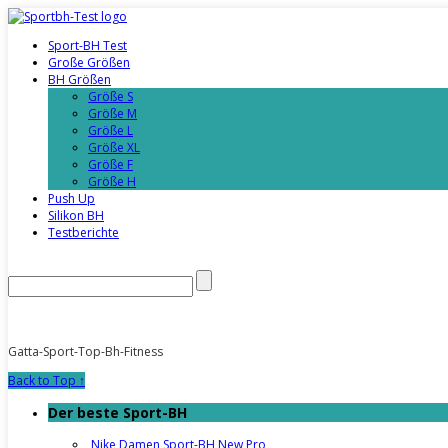
Sport-BH Test
Große Größen
BH Größen
Größe S
Größe M
Größe L
Größe XL
Größe F
Größe H
Push Up
Silikon BH
Testberichte
Gatta-Sport-Top-Bh-Fitness
Back to Top ↑
Der beste Sport-BH
Nike Damen Sport-BH New Pro