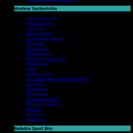
Weitere Testberichte
Sportunterwäsche
Trägerloser BH
Laufsocken
Skiunterwäsche
Tough Mudder Kleidung
Shapewear
Sporttaschen
Outdoorjacken
Motorrad-Unterwäsche
Miederhosen
Bikini
Triathlonanzug
Die 8 Besten Minimizer BH [Ratgeber]
Sportbrillen
Badeanzüge
Büstenpflege
Kompressionsshirts
Merino Unterwäsche
Sport Gel
Laufhosen
Laufschuhe
Beliebte Sport BHs