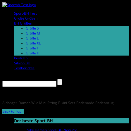
Sport-BH Test
Große Größen
BH Größen
Größe S
Größe M
Größe L
Größe XL
Größe F
Größe H
Push Up
Silikon BH
Testberichte
Aidonger-Damen Wild Mini-String-Bikini-Sets-Bademode-Badeanzug
Back to Top ↑
Der beste Sport-BH
Nike Damen Sport-BH New Pro