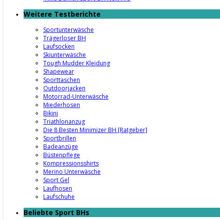
Weitere Testberichte
Sportunterwäsche
Trägerloser BH
Laufsocken
Skiunterwäsche
Tough Mudder Kleidung
Shapewear
Sporttaschen
Outdoorjacken
Motorrad-Unterwäsche
Miederhosen
Bikini
Triathlonanzug
Die 8 Besten Minimizer BH [Ratgeber]
Sportbrillen
Badeanzüge
Büstenpflege
Kompressionsshirts
Merino Unterwäsche
Sport Gel
Laufhosen
Laufschuhe
Beliebte Sport BHs