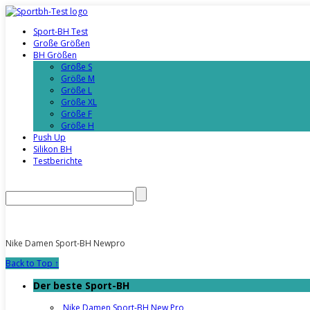
Sport-BH Test
Große Größen
BH Größen
Größe S
Größe M
Größe L
Größe XL
Größe F
Größe H
Push Up
Silikon BH
Testberichte
Nike Damen Sport-BH Newpro
Back to Top ↑
Der beste Sport-BH
Nike Damen Sport-BH New Pro