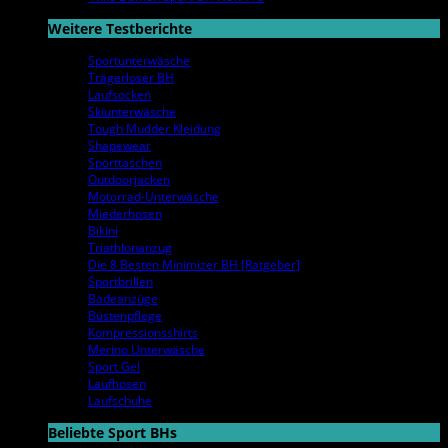
Weitere Testberichte
Sportunterwäsche
Trägerloser BH
Laufsocken
Skiunterwäsche
Tough Mudder Kleidung
Shapewear
Sporttaschen
Outdoorjacken
Motorrad-Unterwäsche
Miederhosen
Bikini
Triathlonanzug
Die 8 Besten Minimizer BH [Ratgeber]
Sportbrillen
Badeanzüge
Büstenpflege
Kompressionsshirts
Merino Unterwäsche
Sport Gel
Laufhosen
Laufschuhe
Beliebte Sport BHs