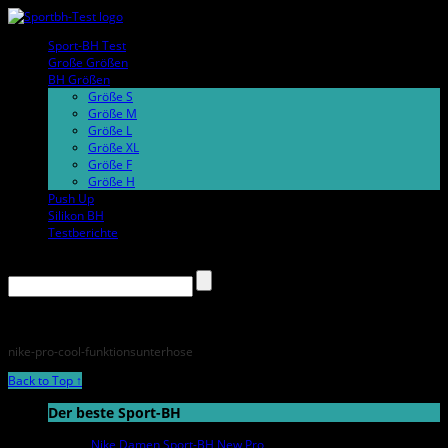
Sport-BH Test
Große Größen
BH Größen
Größe S
Größe M
Größe L
Größe XL
Größe F
Größe H
Push Up
Silikon BH
Testberichte
nike-pro-cool-funktionsunterhose
Back to Top ↑
Der beste Sport-BH
Nike Damen Sport-BH New Pro